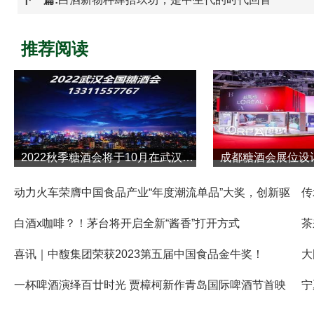
推荐阅读
2022秋季糖酒会将于10月在武汉举行！
成都糖酒会展位设
动力火车荣膺中国食品产业“年度潮流单品”大奖，创新驱
传
白酒x咖啡？！茅台将开启全新“酱香”打开方式
茶
喜讯｜中馥集团荣获2023第五届中国食品金牛奖！
大
一杯啤酒演绎百廿时光 贾樟柯新作青岛国际啤酒节首映
宁