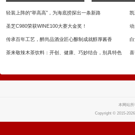
轻装上阵的“举高高”，为海底捞探出一条新路
凯
圣芝C980荣获WINE100大赛大金奖！
动
传承百年工艺，醉尚品酒业匠心酿制成就醇厚酱香
白
茶来敬辣木茶饮料：开创、健康、巧妙结合，别具特色
喜
本网站所
Copyright © 2015-
202